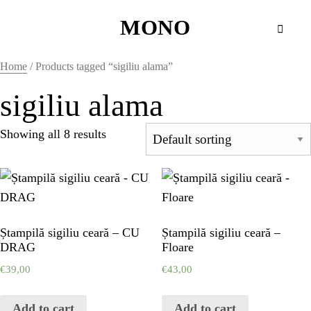
MONO
MONO
Home
/ Products tagged “sigiliu alama”
WAX SEALS
sigiliu alama
Showing all 8 results
HOME
HOME
HOME
Ștampilă sigiliu ceară – CU
Ștampilă sigiliu ceară –
DRAG
Floare
€
39,00
€
43,00
HOME
Add to cart
Add to cart