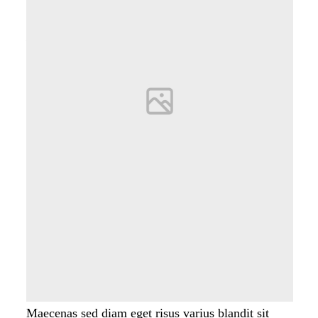
ullamcorper nulla.
— Michelle Black
Los Angeles — California
Maecenas sed diam eget risus varius blandit sit