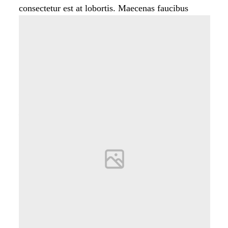
consectetur est at lobortis. Maecenas faucibus
mollis interdum. Maecenas sed diam eget risus
varius blandit sit amet non magna. Aenean lacinia
bibendum nulla sed consectetur. Morbi leo risus,
porta ac consectetur ac, vestibulum at eros. Donec
ullamcorper nulla.
— Michelle Black
Los Angeles — California