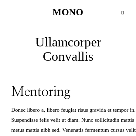
MONO
MONO
Ullamcorper
WAX SEALS
Convallis
HOME
HOME
Mentoring
HOME
Donec libero a, libero feugiat risus gravida et tempor in.
HOME
Suspendisse felis velit ut diam. Nunc sollicitudin mattis
metus mattis nibh sed. Venenatis fermentum cursus velit