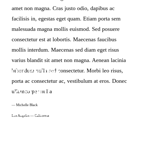
amet non magna. Cras justo odio, dapibus ac
facilisis in, egestas eget quam. Etiam porta sem
malesuada magna mollis euismod. Sed posuere
consectetur est at lobortis. Maecenas faucibus
mollis interdum. Maecenas sed diam eget risus
varius blandit sit amet non magna. Aenean lacinia
Our Portfolio
bibendum nulla sed consectetur. Morbi leo risus,
porta ac consectetur ac, vestibulum at eros. Donec
Weddings
ullamcorper nulla.
— Michelle Black
Family
Los Angeles — California
Engagements