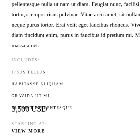
HOME
pellentesque nulla ut nam ut diam. Feugiat nunc, facilisi
tortor,z tempor risus pulvinar. Vitae arcu amet, sit nulla
WAX STAMP
neque purus tortor. Erat velit eget faucibus rhoncus. Viv
diam tincidunt enim, purus in faucibus id pretium mi. 
STATIONERY
massa amet.
INCLUDES:
PAGES
IPSUS TELLUS
PAGES
HABITASSE ALIQUAM
GRAVIDA UT MI
PAGES
3,500 USD
BLANDIT PALLENTESQUE
PAGES
STARTING AT:
VIEW MORE