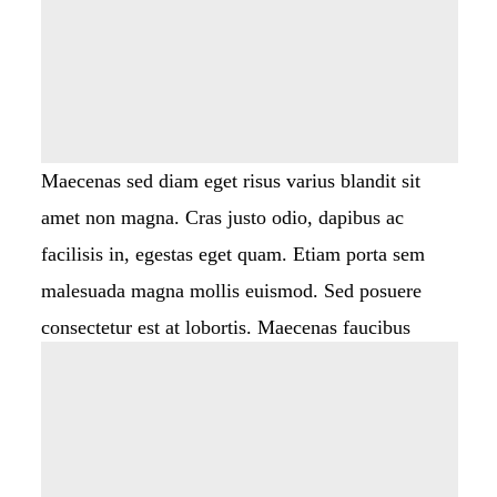
Maecenas sed diam eget risus varius blandit sit
amet non magna. Cras justo odio, dapibus ac
facilisis in, egestas eget quam. Etiam porta sem
malesuada magna mollis euismod. Sed posuere
consectetur est at lobortis. Maecenas faucibus
mollis interdum. Maecenas sed diam eget risus
varius blandit sit amet non magna. Aenean lacinia
bibendum nulla sed consectetur. Morbi leo risus,
porta ac consectetur ac, vestibulum at eros. Donec