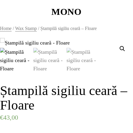
MONO
MONO
Home
/
Wax Stamp
/ Ștampilă sigiliu ceară – Floare
WAX SEALS
HOME
HOME
Ștampilă sigiliu ceară –
HOME
Floare
HOME
€
43,00