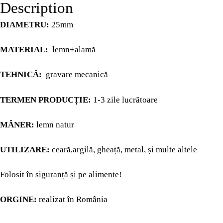
PAGES
Description
DIAMETRU:
25mm
CHRISTMAS
MATERIAL:
lemn+alamă
MY ACCOUNT
TEHNICĂ:
gravare mecanică
CHECKOUT
TERMEN PRODUCȚIE:
1-3 zile lucrătoare
MÂNER:
lemn natur
CART
UTILIZARE:
ceară,argilă, gheață, metal, și multe altele
BLOG
Folosit în siguranță și pe alimente!
BLOG
ORGINE:
realizat în România