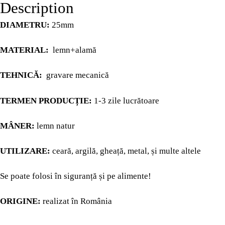
PAGES
Description
DIAMETRU:
25mm
CHRISTMAS
MATERIAL:
lemn+alamă
MY ACCOUNT
TEHNICĂ:
gravare mecanică
CHECKOUT
TERMEN PRODUCȚIE:
1-3 zile lucrătoare
MÂNER:
lemn natur
CART
UTILIZARE:
ceară, argilă, gheață, metal, și multe altele
BLOG
Se poate folosi în siguranță și pe alimente!
BLOG
ORIGINE:
realizat în România