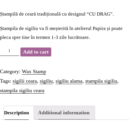
HOME
Ștampilă de ceară tradițională cu designul “CU DRAG”.
WAX STAMP
Ștampila de sigiliu va fi meșterită în atelierul Papira și poate
pleca spre tine în termen 1-3 zile lucrătoare.
STATIONERY
Ștampilă
Add to cart
PAGES
sigiliu
ceară
Category:
Wax Stamp
PAGES
-
Tags:
sigilii ceara
,
sigiliu
,
sigiliu alama
,
stampila sigiliu
,
CU
stampila sigiliu ceara
PAGES
DRAG
quantity
PAGES
Additional information
Description