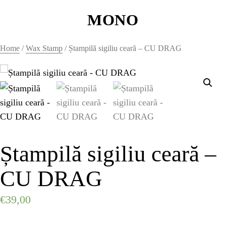
MONO
MONO
Home
/
Wax Stamp
/ Ștampilă sigiliu ceară – CU DRAG
WAX SEALS
HOME
HOME
Ștampilă sigiliu ceară –
HOME
CU DRAG
HOME
€
39,00