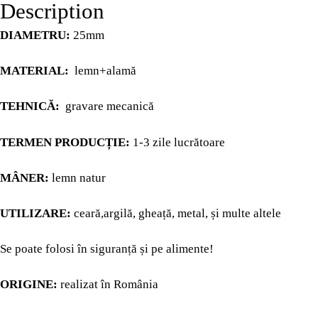
PAGES
Description
DIAMETRU:
25mm
CHRISTMAS
MATERIAL:
lemn+alamă
MY ACCOUNT
TEHNICĂ:
gravare mecanică
CHECKOUT
TERMEN PRODUCȚIE:
1-3 zile lucrătoare
MÂNER:
lemn natur
CART
UTILIZARE:
ceară,argilă, gheață, metal, și multe altele
BLOG
Se poate folosi în siguranță și pe alimente!
BLOG
ORIGINE:
realizat în România