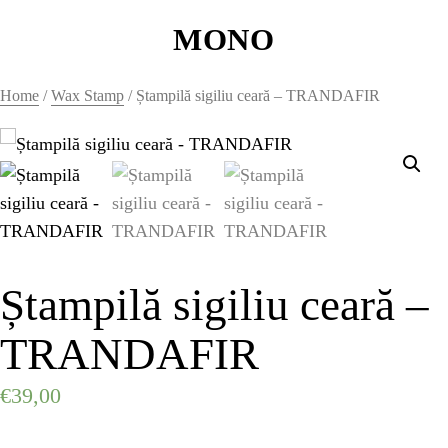
MONO
MONO
Home
/
Wax Stamp
/ Ștampilă sigiliu ceară – TRANDAFIR
WAX SEALS
HOME
HOME
Ștampilă sigiliu ceară –
HOME
TRANDAFIR
HOME
€
39,00