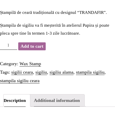
HOME
Ștampilă de ceară tradițională cu designul “TRANDAFIR”.
WAX STAMP
Ștampila de sigiliu va fi meșterită în atelierul Papira și poate
pleca spre tine în termen 1-3 zile lucrătoare.
STATIONERY
Ștampilă
Add to cart
PAGES
sigiliu
ceară
Category:
Wax Stamp
PAGES
-
Tags:
sigilii ceara
,
sigiliu
,
sigiliu alama
,
stampila sigiliu
,
TRANDAFIR
stampila sigiliu ceara
PAGES
quantity
PAGES
Additional information
Description